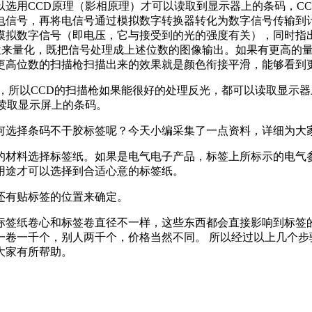
选用CCD原理（影相原理）才可以读取到显示器上的条码，C
电信号，再将电信号通过模拟数字转换器转化为数字信号传输到
模拟数字信号（即电压，它与接受到的光的强度有关），同时指
12位来量化，既把信号处理成上述位数的图像输出。如果有更高
更高位数的扫描枪扫描出来的效果就是颜色衔接平滑，能够看到
理，所以CCD的扫描枪如果能很好的处理反光，都可以读取显示
读取显示屏上的条码。
何选择条码不干胶标签呢？今天小编采集了一点资料，详细为大
的材料选择标签纸。如果是电气电子产品，标签上所标示的电气
用途才可以选择到合适心意的标签纸。
还有贴标签的位置来确定。
签纸卷心和标签卷直径不一样，这些东西都会直接影响到标签的数
一卷一千个，别人两千个，价格当然不同。 所以经过以上几个步
大家有所帮助。