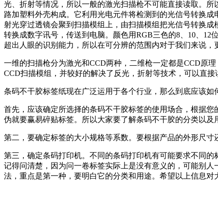
光、折射等情况，所以一般的激光扫描枪不可能直接读取。所以
路加塑料外壳构成。它利用光电元件将检测到的光信号转换成
射光穿过透镜会聚到扫描模组上，由扫描模组把光信号转换成
转换成数字讯号，传送到电脑。颜色用RGB三色的8、10、
超出人眼的识别能力，所以在可分辨的范围内对于我们来说，
一维的扫描枪分为激光和CCD两种，二维枪一定都是CCD原
CCD扫描模组，并较好的解决了反光，折射等技术，可以直接
条码不干胶标签纸现在广泛运用于各个行业，那么到底应该如
首先，应该确定所选择的条码不干胶标签的使用场合，根据您
伪就要赢易碎贴标签。所以大家要了解条码不干胶的分类以及
第二，要确定标签的大小规格等系数。要根据产品的外形尺寸
第三，确定条码打印机。不同的条码打印机有可能要求不同的标
记得问清楚，因为问一卷标签实际上是没有意义的，可能别人
法，重点是第一种，要明白它的分类和用途。希望以上信息对